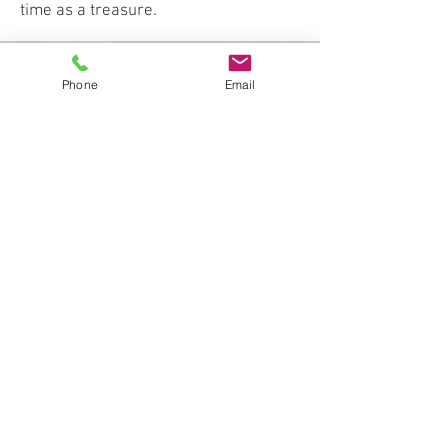
time as a treasure.
Phone
Email
CONTACT
C/ Mossen T
remosa, 8
AD500 Andorra la Vella
calsina@calsinaimatges.com
Tel:
+376 821 245
HORARI:
Dil - Div: 9:00 - 13:30